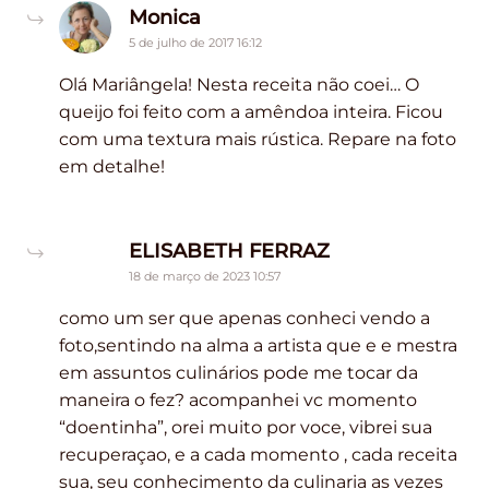
says:
Monica
5 de julho de 2017 16:12
Olá Mariângela! Nesta receita não coei… O
queijo foi feito com a amêndoa inteira. Ficou
com uma textura mais rústica. Repare na foto
em detalhe!
says:
ELISABETH FERRAZ
18 de março de 2023 10:57
como um ser que apenas conheci vendo a
foto,sentindo na alma a artista que e e mestra
em assuntos culinários pode me tocar da
maneira o fez? acompanhei vc momento
“doentinha”, orei muito por voce, vibrei sua
recuperaçao, e a cada momento , cada receita
sua, seu conhecimento da culinaria as vezes