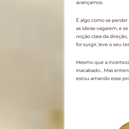
avançamos.
É algo como se perder 
as ideias vagarem, e s
noção clara da direção,
for surgir, leve o seu t
Mesmo que a incerteza 
inacabado… Mas entend
estou amando esse pro