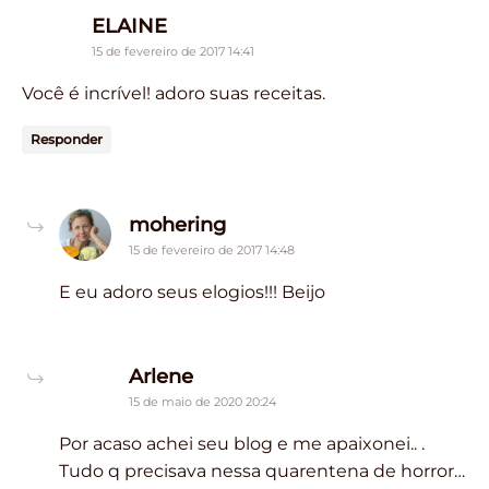
says:
ELAINE
15 de fevereiro de 2017 14:41
Você é incrível! adoro suas receitas.
Responder
says:
mohering
15 de fevereiro de 2017 14:48
E eu adoro seus elogios!!! Beijo
says:
Arlene
15 de maio de 2020 20:24
Por acaso achei seu blog e me apaixonei.. .
Tudo q precisava nessa quarentena de horror…