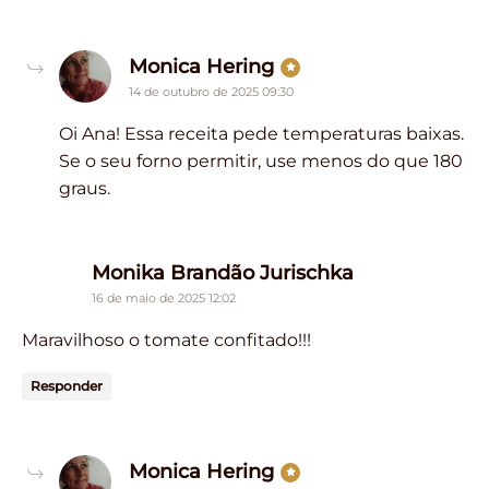
says:
Monica Hering
14 de outubro de 2025 09:30
Oi Ana! Essa receita pede temperaturas baixas.
Se o seu forno permitir, use menos do que 180
graus.
says:
Monika Brandão Jurischka
16 de maio de 2025 12:02
Maravilhoso o tomate confitado!!!
Responder
says:
Monica Hering