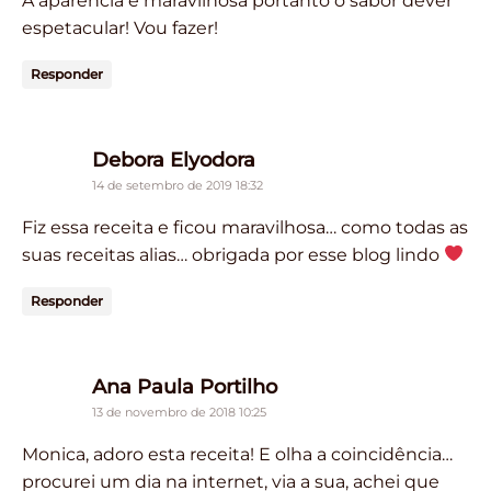
A aparência é maravilhosa portanto o sabor dever
espetacular! Vou fazer!
Responder
says:
Debora Elyodora
14 de setembro de 2019 18:32
Fiz essa receita e ficou maravilhosa… como todas as
suas receitas alias… obrigada por esse blog lindo
Responder
says:
Ana Paula Portilho
13 de novembro de 2018 10:25
Monica, adoro esta receita! E olha a coincidência…
procurei um dia na internet, via a sua, achei que