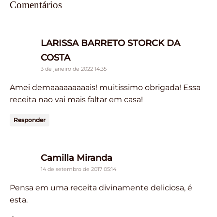
Comentários
LARISSA BARRETO STORCK DA
says:
COSTA
3 de janeiro de 2022 14:35
Amei demaaaaaaaaais! muitissimo obrigada! Essa
receita nao vai mais faltar em casa!
Responder
says:
Camilla Miranda
14 de setembro de 2017 05:14
Pensa em uma receita divinamente deliciosa, é
esta.