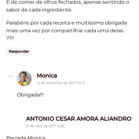
É de comer de olhos fechados, apenas sentindo o
sabor de cada ingrediente.
Parabéns por cada receita e muitíssimo obrigada
mais uma vez por compartilhar cada uma delas.
???
Responder
says:
Monica
14 de setembro de 2017 08:31
Obrigada!!!
say
ANTONIO CESAR AMORA ALIANDRO
21 de abril de 2017 12:06
Prezada Monica