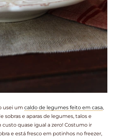
to usei um
caldo de legumes feito em casa
,
e sobras e aparas de legumes, talos e
 custo quase igual a zero! Costumo ir
ra e está fresco em potinhos no freezer,