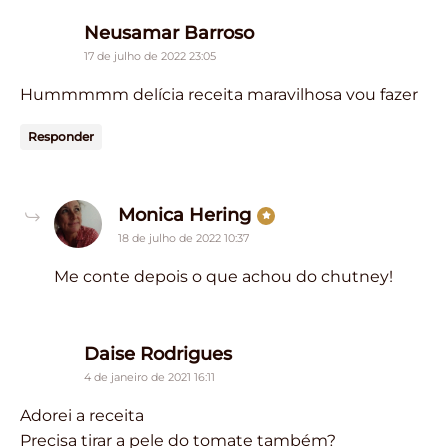
says:
Neusamar Barroso
17 de julho de 2022 23:05
Hummmmm delícia receita maravilhosa vou fazer
Responder
says:
Monica Hering
18 de julho de 2022 10:37
Me conte depois o que achou do chutney!
says:
Daise Rodrigues
4 de janeiro de 2021 16:11
Adorei a receita
Precisa tirar a pele do tomate também?