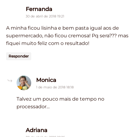
says:
Fernanda
30 de abril de 2018 19:21
A minha ficou lisinha e bem pasta igual aos de
supermercado, não ficou cremosa! Pq sera??? mas
fiquei muito feliz com o resultado!
Responder
says:
Monica
1 de maio de 2018 18:18
Talvez um pouco mais de tempo no
processador…
says:
Adriana