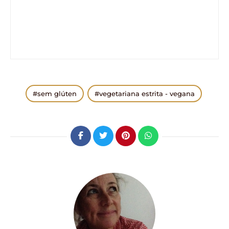
sem glúten
vegetariana estrita - vegana