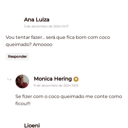
says:
Ana Luiza
3 de dezembro de 2024 14:17
Vou tentar fazer… será que fica bom com coco
queimado? Amoooo
Responder
says:
Monica Hering
9 de dezembro de 2024 19:51
Se fizer com o coco queimado me conte como
ficou!!!
says:
Lioeni