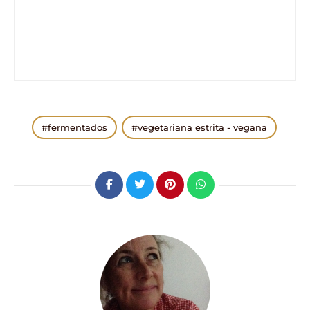
fermentados
vegetariana estrita - vegana