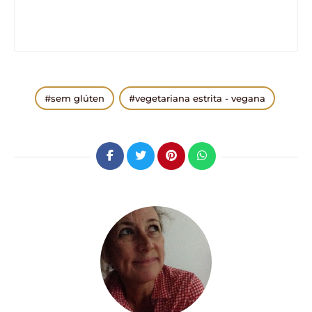
sem glúten
vegetariana estrita - vegana